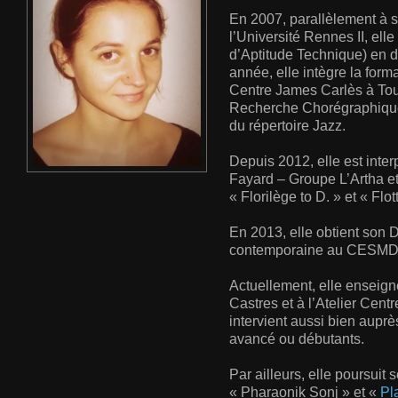
En 2007, parallèlement à se
l’Université Rennes II, ell
d’Aptitude Technique) en
année, elle intègre la form
Centre James Carlès à Tou
Recherche Chorégraphique
du répertoire Jazz.
Depuis 2012, elle est inte
Fayard – Groupe L’Artha et
« Florilège to D. » et « Fl
En 2013, elle obtient son 
contemporaine au CESMD 
Actuellement, elle enseign
Castres et à l’Atelier Cen
intervient aussi bien auprè
avancé ou débutants.
Par ailleurs, elle poursuit
« Pharaonik Sonj » et «
Pl