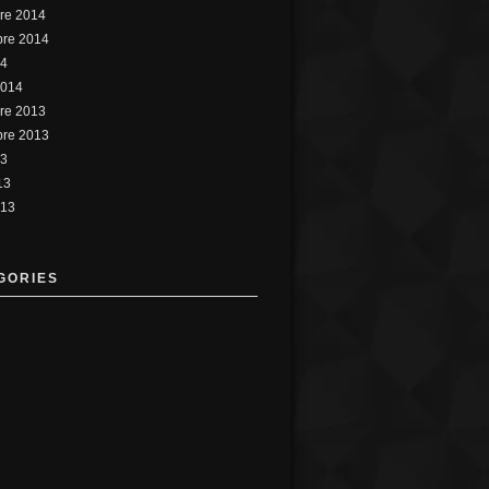
re 2014
bre 2014
14
2014
re 2013
bre 2013
13
13
013
GORIES