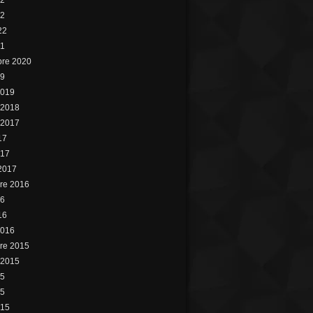
22
22
22
21
bre 2020
19
2019
 2018
 2017
17
017
 2017
re 2016
16
16
2016
re 2015
 2015
15
15
015