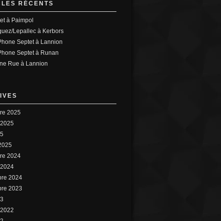
CLES RÉCENTS
tet à Paimpol
uez/Lepallec à Kerbors
hone Septet à Lannion
hone Septet à Runan
ne Rue à Lannion
IVES
re 2025
 2025
25
 2025
re 2024
 2024
bre 2024
bre 2023
23
 2022