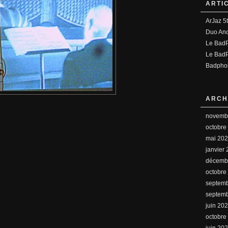
ARTI
ArJaz 5
Duo Anq
Le BadP
Le BadP
Badpho
ARCH
novemb
octobre
mai 20
janvier
décemb
octobre
septem
septem
juin 20
octobre