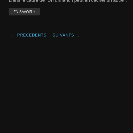
Dans le cadre de “Un dimañch peut en cacher un autre".
EN SAVOIR +
← PRÉCÉDENTS
SUIVANTS →